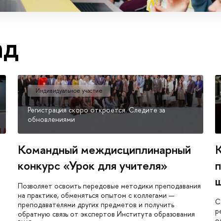
ад
Индивидуальное участие
Регистрация скоро откроется. Следите за
обновлениями
Командный междисциплинарный
К
конкурс «Урок для учителя»
Позволяет освоить передовые методики преподавания
на практике, обменяться опытом с коллегами —
С
преподавателями других предметов и получить
р
обратную связь от экспертов Института образования
о