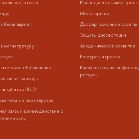
вская подготовка
Исследовательские проек
иады
Мониторинги
в бакалавриат
Диссертационные советы
+
Защиты диссертаций
в магистратуру
Академическое развитие
нтура
Конкурсы и гранты
нительное образование
Внешние научно-информац
ресурсы
развития карьеры
с-инкубатор ВШЭ
вательные партнерства
ая связь и взаимодействие с
телями услуг