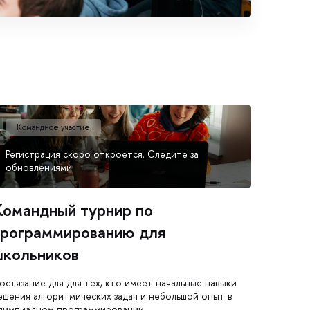
Командное участие
Регистрация скоро откроется. Следите за
обновлениями
омандный турнир по
программированию для
школьников
остязание для для тех, кто имеет начальные навыки
ешения алгоритмических задач и небольшой опыт в
лимпиадном программировании.