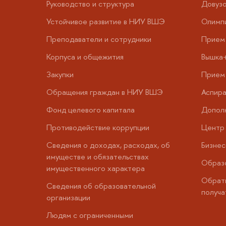
Руководство и структура
Довузо
Устойчивое развитие в НИУ ВШЭ
Олимп
Преподаватели и сотрудники
Прием 
Корпуса и общежития
Вышка
Закупки
Прием 
Обращения граждан в НИУ ВШЭ
Аспира
Фонд целевого капитала
Допол
Противодействие коррупции
Центр 
Сведения о доходах, расходах, об
Бизне
имуществе и обязательствах
Образо
имущественного характера
Обратн
Сведения об образовательной
получа
организации
Людям с ограниченными