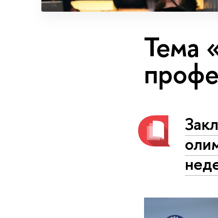
Тема 
профе
Закл
оли
неде