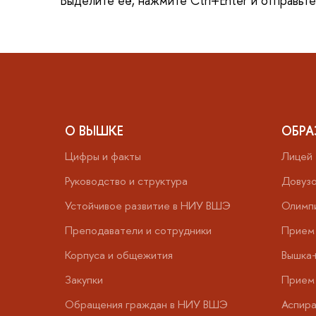
Выделите её, нажмите Ctrl+Enter и отправьт
О ВЫШКЕ
ОБРА
Цифры и факты
Лицей
Руководство и структура
Довузо
Устойчивое развитие в НИУ ВШЭ
Олимп
Преподаватели и сотрудники
Прием 
Корпуса и общежития
Вышка
Закупки
Прием 
Обращения граждан в НИУ ВШЭ
Аспира