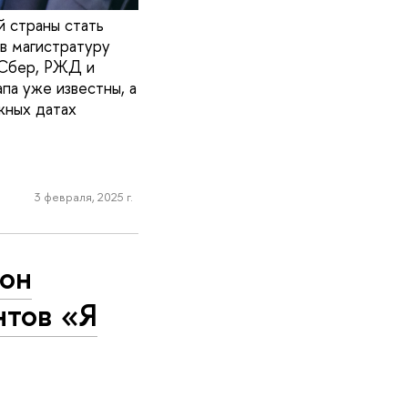
й страны стать
в магистратуру
 Сбер, РЖД и
па уже известны, а
жных датах
3 февраля, 2025 г.
зон
нтов «Я