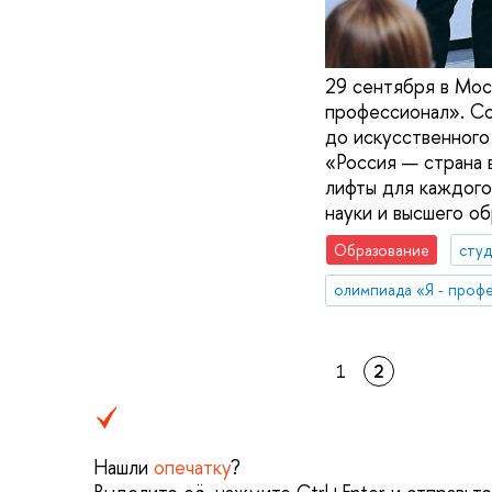
29 сентября в Мос
профессионал». Со
до искусственного
«Россия — страна 
лифты для каждого
науки и высшего об
Образование
сту
олимпиада «Я - проф
1
2
Нашли
опечатку
?