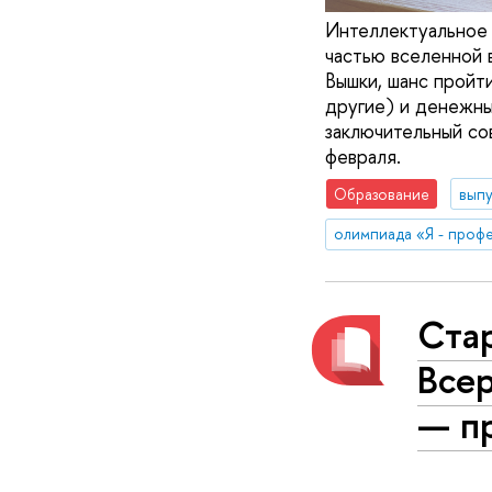
Интеллектуальное 
частью вселенной 
Вышки, шанс пройт
другие) и денежны
заключительный со
февраля.
Образование
вып
олимпиада «Я - проф
Стар
Все
— п