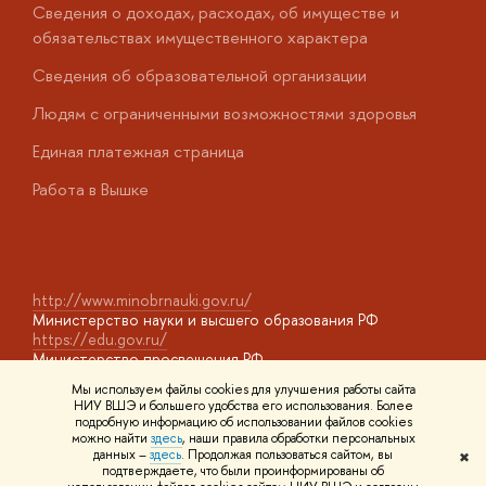
Сведения о доходах, расходах, об имуществе и
Б
обязательствах имущественного характера
О
Сведения об образовательной организации
О
Людям с ограниченными возможностями здоровья
у
Единая платежная страница
Работа в Вышке
http://www.minobrnauki.gov.ru/
Министерство науки и высшего образования РФ
https://edu.gov.ru/
Министерство просвещения РФ
https://elearning.hse.ru/mooc
Мы используем файлы cookies для улучшения работы сайта
Массовые открытые онлайн-курсы
НИУ ВШЭ и большего удобства его использования. Более
подробную информацию об использовании файлов cookies
можно найти
здесь
, наши правила обработки персональных
данных –
здесь
. Продолжая пользоваться сайтом, вы
✖
© НИУ ВШЭ 1993–2026
Адреса и контакты
Условия
подтверждаете, что были проинформированы об
использования материалов
Политика конфиденциальности
Карта