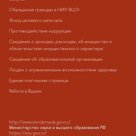
Обращения граждан в НИУ ВШЭ
А
Фонд целевого капитала
Д
Противодействие коррупции
Ц
Сведения о доходах, расходах, об имуществе и
Б
обязательствах имущественного характера
О
Сведения об образовательной организации
О
Людям с ограниченными возможностями здоровья
у
Единая платежная страница
Работа в Вышке
http://www.minobrnauki.gov.ru/
Министерство науки и высшего образования РФ
https://edu.gov.ru/