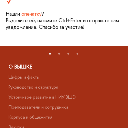
Нашли
опечатку
?
Выделите её, нажмите Ctrl+Enter и отправьте нам
уведомление. Спасибо за участие!
О ВЫШКЕ
Цифры и факты
Л
Руководство и структура
Д
Устойчивое развитие в НИУ ВШЭ
О
Преподаватели и сотрудники
П
Корпуса и общежития
В
Закупки
П