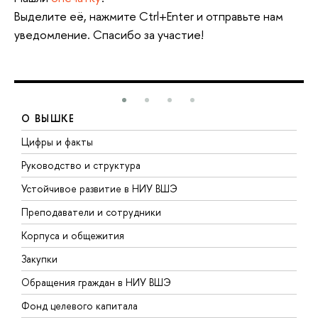
Выделите её, нажмите Ctrl+Enter и отправьте нам
уведомление. Спасибо за участие!
О ВЫШКЕ
Цифры и факты
Л
Руководство и структура
Д
Устойчивое развитие в НИУ ВШЭ
О
Преподаватели и сотрудники
П
Корпуса и общежития
В
Закупки
П
Обращения граждан в НИУ ВШЭ
А
Фонд целевого капитала
Д