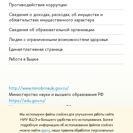
Противодействие коррупции
Ц
Сведения о доходах, расходах, об имуществе и
Б
обязательствах имущественного характера
О
Сведения об образовательной организации
О
Людям с ограниченными возможностями здоровья
Единая платежная страница
Работа в Вышке
http://www.minobrnauki.gov.ru/
Министерство науки и высшего образования РФ
https://edu.gov.ru/
Министерство просвещения РФ
https://elearning.hse.ru/mooc
Мы используем файлы cookies для улучшения работы сайта
Массовые открытые онлайн-курсы
НИУ ВШЭ и большего удобства его использования. Более
подробную информацию об использовании файлов cookies
можно найти
здесь
, наши правила обработки персональных