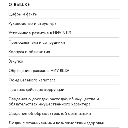
О ВЫШКЕ
Цифры и факты
Л
Руководство и структура
Д
Устойчивое развитие в НИУ ВШЭ
О
Преподаватели и сотрудники
П
Корпуса и общежития
В
Закупки
П
Обращения граждан в НИУ ВШЭ
А
Фонд целевого капитала
Д
Противодействие коррупции
Ц
Сведения о доходах, расходах, об имуществе и
Б
обязательствах имущественного характера
О
Сведения об образовательной организации
О
Людям с ограниченными возможностями здоровья