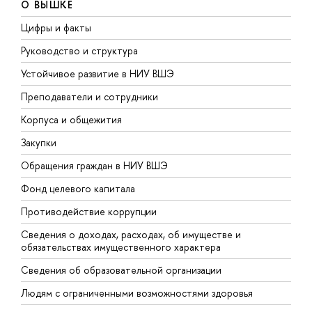
О ВЫШКЕ
Цифры и факты
Л
Руководство и структура
Д
Устойчивое развитие в НИУ ВШЭ
О
Преподаватели и сотрудники
П
Корпуса и общежития
В
Закупки
П
Обращения граждан в НИУ ВШЭ
А
Фонд целевого капитала
Д
Противодействие коррупции
Ц
Сведения о доходах, расходах, об имуществе и
Б
обязательствах имущественного характера
О
Сведения об образовательной организации
О
Людям с ограниченными возможностями здоровья