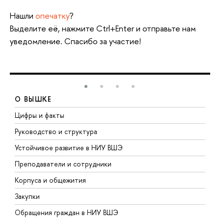
Нашли
опечатку
?
Выделите её, нажмите Ctrl+Enter и отправьте нам
уведомление. Спасибо за участие!
О ВЫШКЕ
Цифры и факты
Л
Руководство и структура
Д
Устойчивое развитие в НИУ ВШЭ
О
Преподаватели и сотрудники
П
Корпуса и общежития
В
Закупки
П
Обращения граждан в НИУ ВШЭ
А