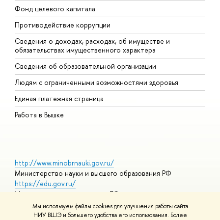
Фонд целевого капитала
Д
Противодействие коррупции
Ц
Сведения о доходах, расходах, об имуществе и
Б
обязательствах имущественного характера
О
Сведения об образовательной организации
О
Людям с ограниченными возможностями здоровья
Единая платежная страница
Работа в Вышке
http://www.minobrnauki.gov.ru/
Министерство науки и высшего образования РФ
https://edu.gov.ru/
Министерство просвещения РФ
https://elearning.hse.ru/mooc
Мы используем файлы cookies для улучшения работы сайта
Массовые открытые онлайн-курсы
НИУ ВШЭ и большего удобства его использования. Более