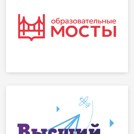
Узнать больше и принять участие →
ведущих предуниверсариев Москвы
управленческих команд, педагогов и учащихся
Площадка для обмена опытом среди
Форум «Образовательные мосты»
Узнать больше и принять участие →
в Вышку.