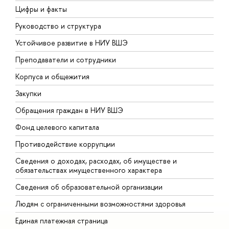
Цифры и факты
Л
Руководство и структура
Д
Устойчивое развитие в НИУ ВШЭ
О
Преподаватели и сотрудники
П
Корпуса и общежития
В
Закупки
П
Обращения граждан в НИУ ВШЭ
А
Фонд целевого капитала
Д
Противодействие коррупции
Ц
Сведения о доходах, расходах, об имуществе и
Б
обязательствах имущественного характера
О
Сведения об образовательной организации
О
Людям с ограниченными возможностями здоровья
Единая платежная страница