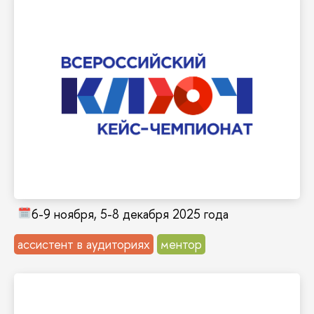
и обучение, развитие универсальных для
Кейс-чемпионат не только соревнование, но
по кейс-направлению и бизнес-направлению.
органов власти. Дипломанты определяются
оценку экспертов от бизнес-структур, вузов и
проекты и получают профессиональную
бизнес-задачи, разрабатывают собственные
при поддержке менторов решают реальные
Состязание, в котором команды участников
«КЛЮЧ»
Всероссийский кейс-чемпионат
6-9 ноября, 5-8 декабря 2025 года
ассистент в аудиториях
ментор