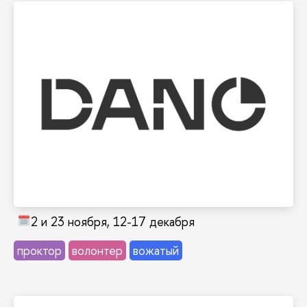
Узнать больше и принять участие →
исследования. Соорганизатор – Т-Банк.
на основе информации и проводить
которая учит школьников принимать решения
Национальная олимпиада по анализу данных,
Олимпиада DANO
2 и 23 ноября, 12-17 декабря
Узнать больше и принять участие →
проктор
волонтер
вожатый
бизнеса.
предпринимательству и развитию своего
любой профессии навыков, первый шаг к