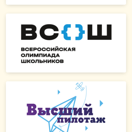
Перейти на сайт >
проводится в Вышке по разным предметам.
Самая масштабная олимпиада в РФ ежегодно
школьников
Всероссийская олимпиада
Перейти на сайт >
Вышку.
юным исследователям найти свой путь в
обработке и анализу информации. Помоги
исследовательской работы, учит поиску,
Конкурс развивает навыки проектной и
Высший пилотаж