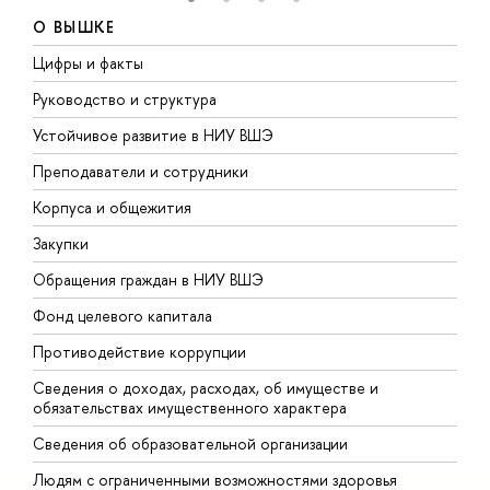
О ВЫШКЕ
Цифры и факты
Л
Руководство и структура
Д
Устойчивое развитие в НИУ ВШЭ
О
Преподаватели и сотрудники
П
Корпуса и общежития
В
Закупки
П
Обращения граждан в НИУ ВШЭ
А
Фонд целевого капитала
Д
Противодействие коррупции
Ц
Сведения о доходах, расходах, об имуществе и
Б
обязательствах имущественного характера
О
Сведения об образовательной организации
О
Людям с ограниченными возможностями здоровья