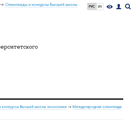
Олимпиады и конкурсы Высшей школы
РУС
EN
ерситетского
и конкурсы Высшей школы экономики
→
Международная олимпиада