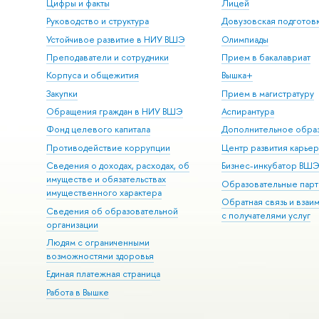
Цифры и факты
Лицей
Руководство и структура
Довузовская подготов
Устойчивое развитие в НИУ ВШЭ
Олимпиады
Преподаватели и сотрудники
Прием в бакалавриат
Корпуса и общежития
Вышка+
Закупки
Прием в магистратуру
Обращения граждан в НИУ ВШЭ
Аспирантура
Фонд целевого капитала
Дополнительное обра
Противодействие коррупции
Центр развития карье
Сведения о доходах, расходах, об
Бизнес-инкубатор ВШ
имуществе и обязательствах
Образовательные парт
имущественного характера
Обратная связь и взаи
Сведения об образовательной
с получателями услуг
организации
Людям с ограниченными
возможностями здоровья
Единая платежная страница
Работа в Вышке