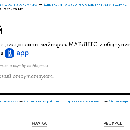
ая школа экономики»
Дирекция по работе с одаренными учащимися
Расписание
й
е дисциплины майноров, МАГоЛЕГО и общеунив
и
в
иться
в службу поддержки
саний отсутствуют.
экономики»
→
Дирекция по работе с одаренными учащимися
→
Олимпиады 
НАУКА
РЕСУРСЫ