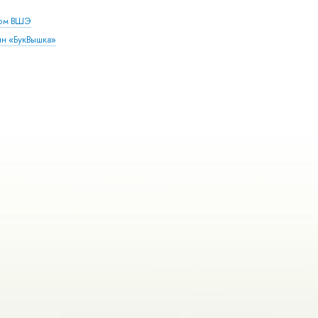
дом ВШЭ
ин «БукВышка»