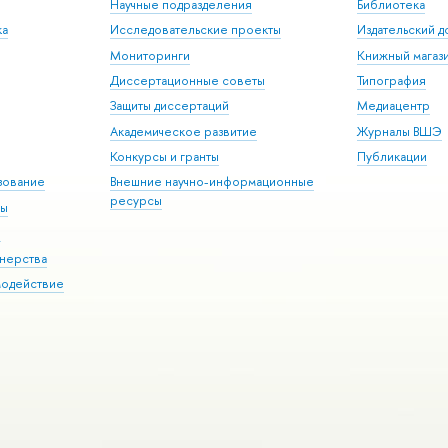
Научные подразделения
Библиотека
ка
Исследовательские проекты
Издательский 
Мониторинги
Книжный магаз
Диссертационные советы
Типография
Защиты диссертаций
Медиацентр
Академическое развитие
Журналы ВШЭ
Конкурсы и гранты
Публикации
зование
Внешние научно-информационные
ресурсы
ры
Э
нерства
модействие