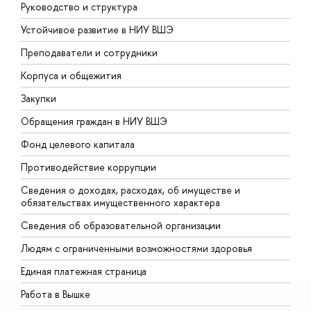
Руководство и структура
Д
Устойчивое развитие в НИУ ВШЭ
О
Преподаватели и сотрудники
П
Корпуса и общежития
В
Закупки
П
Обращения граждан в НИУ ВШЭ
А
Фонд целевого капитала
Д
Противодействие коррупции
Ц
Сведения о доходах, расходах, об имуществе и
Б
обязательствах имущественного характера
О
Сведения об образовательной организации
О
Людям с ограниченными возможностями здоровья
Единая платежная страница
Работа в Вышке