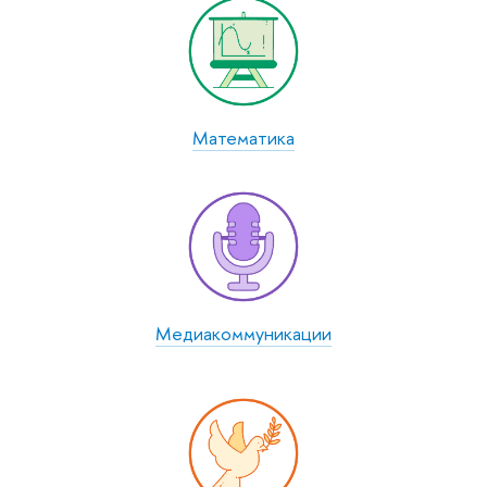
Математика
Медиаком­муникации