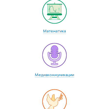
Математика
Медиаком­муникации