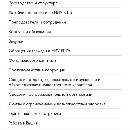
Руководство и структура
Д
Устойчивое развитие в НИУ ВШЭ
О
Преподаватели и сотрудники
П
Корпуса и общежития
В
Закупки
П
Обращения граждан в НИУ ВШЭ
А
Фонд целевого капитала
Д
Противодействие коррупции
Ц
Сведения о доходах, расходах, об имуществе и
Б
обязательствах имущественного характера
О
Сведения об образовательной организации
О
Людям с ограниченными возможностями здоровья
Единая платежная страница
Работа в Вышке