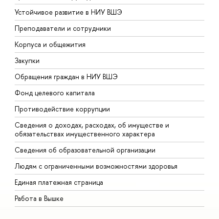
Устойчивое развитие в НИУ ВШЭ
О
Преподаватели и сотрудники
П
Корпуса и общежития
В
Закупки
П
Обращения граждан в НИУ ВШЭ
А
Фонд целевого капитала
Д
Противодействие коррупции
Ц
Сведения о доходах, расходах, об имуществе и
Б
обязательствах имущественного характера
О
Сведения об образовательной организации
О
Людям с ограниченными возможностями здоровья
Единая платежная страница
Работа в Вышке