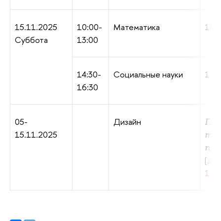
15.11.2025
10:00-
Математика
180 
Суббота
13:00
14:30-
Социальные науки
120 
16:30
05-
Дизайн
Пер
15.11.2025
тво
про
[
до 
15.