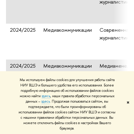
журналистика
2024/2025
Медиакоммуникации
Современная
журналистика
2024/2025
Медиакоммуникации
Медиаменедж
Мы используем файлы cookies для улучшения работы сайта
НИУ ВШЭ и большего удобства его использования. Более
подробную информацию об использовании файлов cookies
можно найти
здесь
, наши правила обработки персональных
2024/2025
Международное
данных –
здесь
. Продолжая пользоваться сайтом, вы
✖
подтверждаете, что были проинформированы об
право
использовании файлов cookies сайтом НИУ ВШЭ и согласны
с нашими правилами обработки персональных данных. Вы
можете отключить файлы cookies в настройках Вашего
браузера.