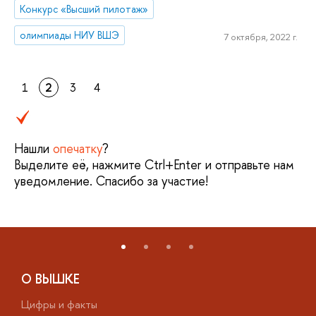
Конкурс «Высший пилотаж»
олимпиады НИУ ВШЭ
7 октября, 2022 г.
1
2
3
4
Нашли
опечатку
?
Выделите её, нажмите Ctrl+Enter и отправьте нам
уведомление. Спасибо за участие!
О ВЫШКЕ
Цифры и факты
Л