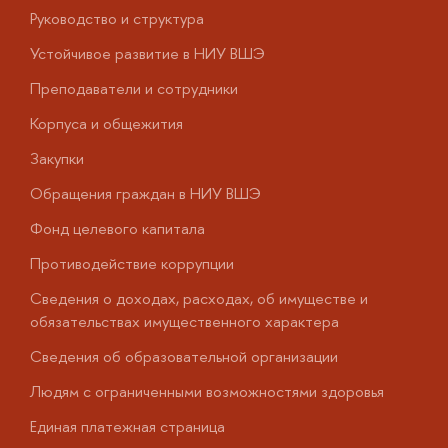
Руководство и структура
Д
Устойчивое развитие в НИУ ВШЭ
О
Преподаватели и сотрудники
П
Корпуса и общежития
В
Закупки
П
Обращения граждан в НИУ ВШЭ
А
Фонд целевого капитала
Д
Противодействие коррупции
Ц
Сведения о доходах, расходах, об имуществе и
Б
обязательствах имущественного характера
О
Сведения об образовательной организации
О
Людям с ограниченными возможностями здоровья
у
Единая платежная страница