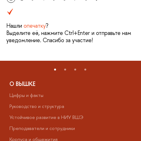
Нашли
опечатку
?
Выделите её, нажмите Ctrl+Enter и отправьте нам
уведомление. Спасибо за участие!
О ВЫШКЕ
Цифры и факты
Л
Руководство и структура
Д
Устойчивое развитие в НИУ ВШЭ
О
Преподаватели и сотрудники
П
Корпуса и общежития
В