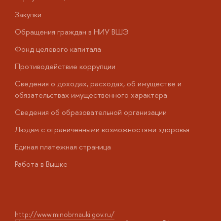
Закупки
П
Обращения граждан в НИУ ВШЭ
А
Фонд целевого капитала
Д
Противодействие коррупции
Ц
Сведения о доходах, расходах, об имуществе и
Б
обязательствах имущественного характера
О
Сведения об образовательной организации
О
Людям с ограниченными возможностями здоровья
у
Единая платежная страница
Работа в Вышке
http://www.minobrnauki.gov.ru/