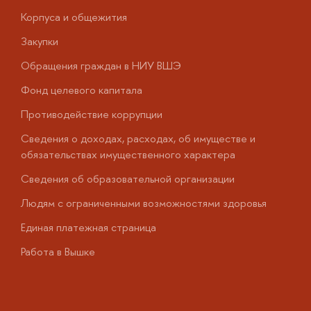
Корпуса и общежития
В
Закупки
П
Обращения граждан в НИУ ВШЭ
А
Фонд целевого капитала
Д
Противодействие коррупции
Ц
Сведения о доходах, расходах, об имуществе и
Б
обязательствах имущественного характера
О
Сведения об образовательной организации
О
Людям с ограниченными возможностями здоровья
у
Единая платежная страница
Работа в Вышке