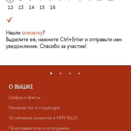
12
13
14
15
16
Нашли
опечатку
?
Выделите её, нажмите Ctrl+Enter и отправьте нам
уведомление. Спасибо за участие!
О ВЫШКЕ
Цифры и факты
Л
Руководство и структура
Д
Устойчивое развитие в НИУ ВШЭ
О
Преподаватели и сотрудники
П