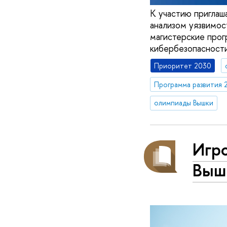
К участию приглаш
анализом уязвимос
магистерские про
кибербезопасности
Приоритет 2030
Программа развития 
олимпиады Вышки
Игро
Вышк