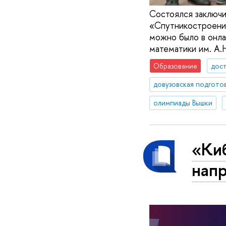
Состоялся заключи
«Спутникостроение
можно было в онла
математики им. А.
Образование
дос
довузовская подгото
олимпиады Вышки
«Киб
нап