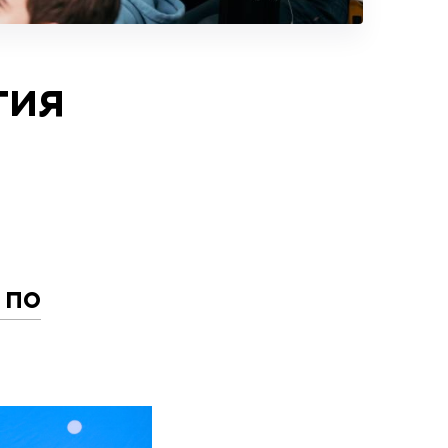
тия
 по