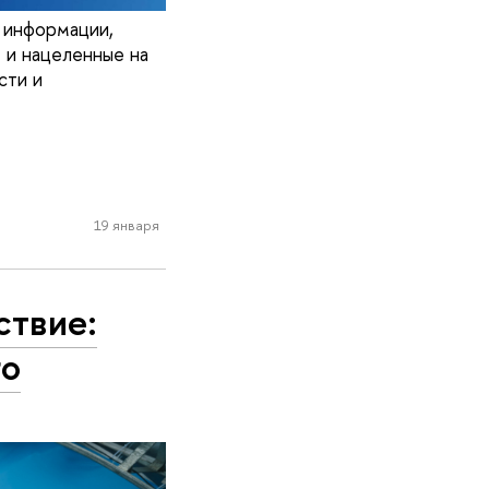
й информации,
 и нацеленные на
сти и
19 января
ствие:
го