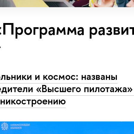
«Программа разви
»
льники и космос: названы
едители «Высшего пилотажа»
тникостроению