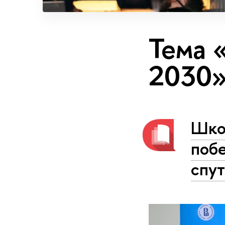
Тема 
2030
Шко
поб
спу