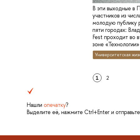
В эти выходные в 
участников из числ
молодую публику р
пяти городах: Вла
Fest проходит во 
зоне «Технологии»
Университетская жиз
1
2
Нашли
опечатку
?
Выделите её, нажмите Ctrl+Enter и отправьт