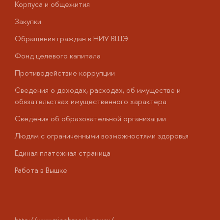
Корпуса и общежития
В
Закупки
П
Обращения граждан в НИУ ВШЭ
А
Фонд целевого капитала
Д
Противодействие коррупции
Ц
Сведения о доходах, расходах, об имуществе и
Б
обязательствах имущественного характера
О
Сведения об образовательной организации
О
Людям с ограниченными возможностями здоровья
у
Единая платежная страница
Работа в Вышке