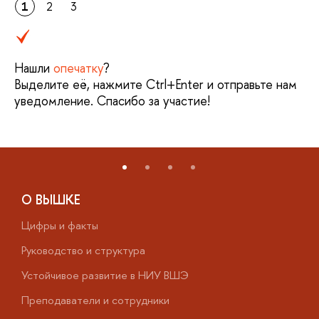
1
2
3
Нашли
опечатку
?
Выделите её, нажмите Ctrl+Enter и отправьте нам
уведомление. Спасибо за участие!
О ВЫШКЕ
Цифры и факты
Л
Руководство и структура
Д
Устойчивое развитие в НИУ ВШЭ
О
Преподаватели и сотрудники
П