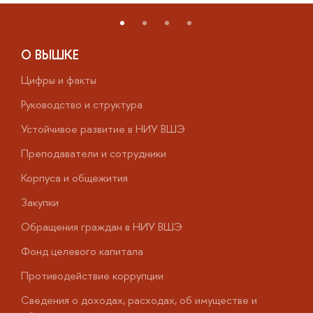
О ВЫШКЕ
Цифры и факты
Л
Руководство и структура
Д
Устойчивое развитие в НИУ ВШЭ
О
Преподаватели и сотрудники
П
Корпуса и общежития
В
Закупки
П
Обращения граждан в НИУ ВШЭ
А
Фонд целевого капитала
Д
Противодействие коррупции
Ц
Сведения о доходах, расходах, об имуществе и
Б