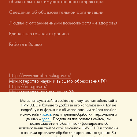
обязательствах имущественного характера
О
Сведения об образовательной организации
О
Людям с ограниченными возможностями здоровья
у
Единая платежная страница
Работа в Вышке
http://www.minobrnauki.gov.ru/
Министерство науки и высшего образования РФ
https://edu.gov.ru/
Министерство просвещения РФ
https://elearning.hse.ru/mooc
Мы используем файлы cookies для улучшения работы сайта
Массовые открытые онлайн-курсы
НИУ ВШЭ и большего удобства его использования. Более
подробную информацию об использовании файлов cookies
можно найти
здесь
, наши правила обработки персональных
данных –
здесь
. Продолжая пользоваться сайтом, вы
✖
© НИУ ВШЭ 1993–2026
Адреса и контакты
Условия
подтверждаете, что были проинформированы об
использования материалов
Политика конфиденциальности
Карта
использовании файлов cookies сайтом НИУ ВШЭ и согласны
сайта
с нашими правилами обработки персональных данных. Вы
Шрифты HSE Sans и HSE Slab разработаны в
Школе дизайна НИУ