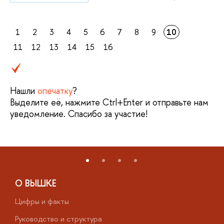
1
2
3
4
5
6
7
8
9
10
11
12
13
14
15
16
Нашли
опечатку
?
Выделите её, нажмите Ctrl+Enter и отправьте нам
уведомление. Спасибо за участие!
О ВЫШКЕ
Цифры и факты
Л
Руководство и структура
Д