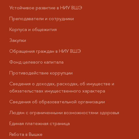
Устойчивое развитие в НИУ ВШЭ
О
Преподаватели и сотрудники
П
Корпуса и общежития
В
Закупки
П
Обращения граждан в НИУ ВШЭ
А
Фонд целевого капитала
Д
Противодействие коррупции
Ц
Сведения о доходах, расходах, об имуществе и
Б
обязательствах имущественного характера
О
Сведения об образовательной организации
О
Людям с ограниченными возможностями здоровья
у
Единая платежная страница
Работа в Вышке