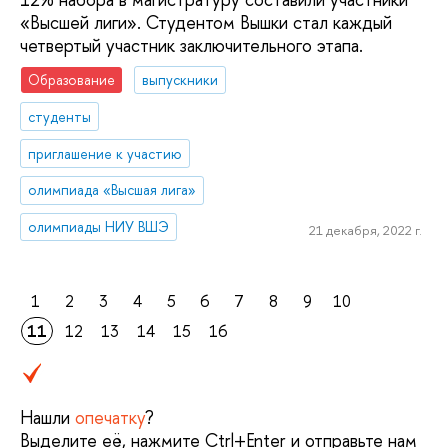
«Высшей лиги». Студентом Вышки стал каждый
четвертый участник заключительного этапа.
Образование
выпускники
студенты
приглашение к участию
олимпиада «Высшая лига»
олимпиады НИУ ВШЭ
21 декабря, 2022 г.
1
2
3
4
5
6
7
8
9
10
11
12
13
14
15
16
Нашли
опечатку
?
Выделите её, нажмите Ctrl+Enter и отправьте нам