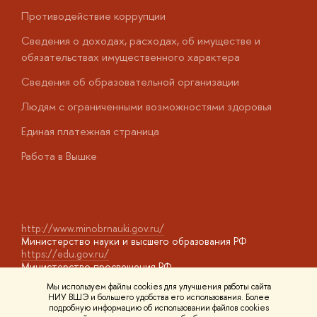
Противодействие коррупции
Ц
Сведения о доходах, расходах, об имуществе и
Б
обязательствах имущественного характера
О
Сведения об образовательной организации
О
Людям с ограниченными возможностями здоровья
у
Единая платежная страница
Работа в Вышке
http://www.minobrnauki.gov.ru/
Министерство науки и высшего образования РФ
https://edu.gov.ru/
Министерство просвещения РФ
https://elearning.hse.ru/mooc
Мы используем файлы cookies для улучшения работы сайта
Массовые открытые онлайн-курсы
НИУ ВШЭ и большего удобства его использования. Более
подробную информацию об использовании файлов cookies