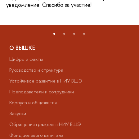
уведомление. Спасибо за участие!
О ВЫШКЕ
Цифры и факты
Л
Руководство и структура
Д
Устойчивое развитие в НИУ ВШЭ
О
Преподаватели и сотрудники
П
Корпуса и общежития
В
Закупки
П
Обращения граждан в НИУ ВШЭ
А
Фонд целевого капитала
Д