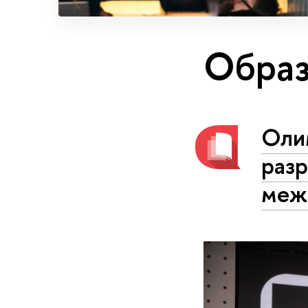
Образ
Оли
раз
меж