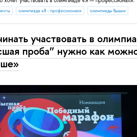
то хочет участвовать в олимпиаде «Я — профессионал».
денты
олимпиада «Я - профессионал»
олимпиады Вышки
инать участвовать в олимпи
сшая проба” нужно как можн
ьше»