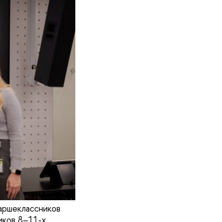
аршеклассников
иков 8–11-х