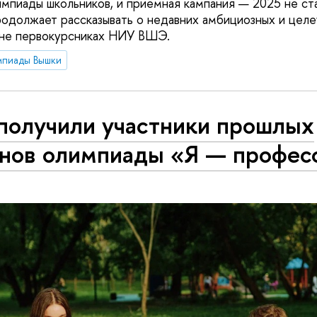
мпиады школьников, и приемная кампания — 2025 не ст
родолжает рассказывать о недавних амбициозных и цел
ыне первокурсниках НИУ ВШЭ.
мпиады Вышки
 получили участники прошлых
онов олимпиады «Я — профес