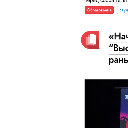
перед собой те, к
Образование
сту
«Нач
“Вы
ран