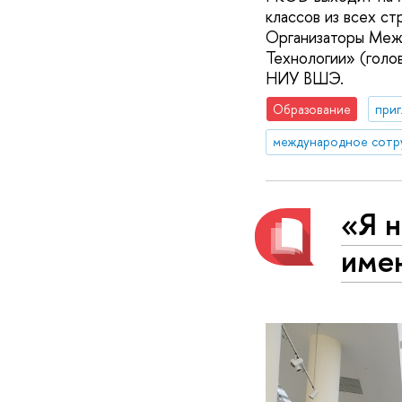
классов из всех ст
Организаторы Меж
Технологии» (голо
НИУ ВШЭ.
Образование
приг
международное сотр
«Я н
име