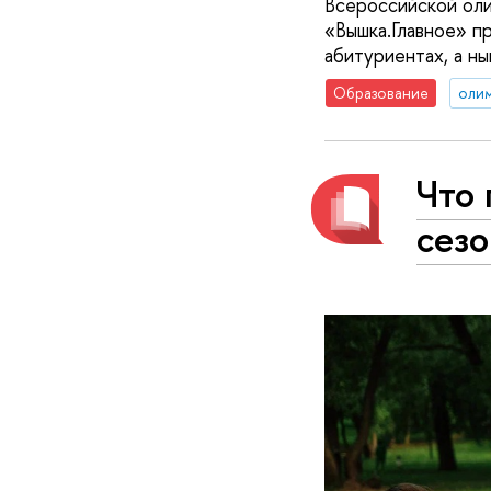
Всероссийской оли
«Вышка.Главное» п
абитуриентах, а н
Образование
оли
Что
сез