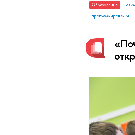
Образование
олим
программирование
«По
отк