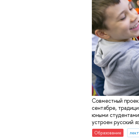
Совместный проект
сентябре, традици
юными студентами у
устроен русский яз
Образование
лек