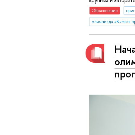
крупных и авторит
Образование
приг
олимпиада «Высшая п
Нач
оли
про