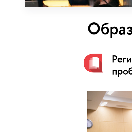
Образ
Рег
проб