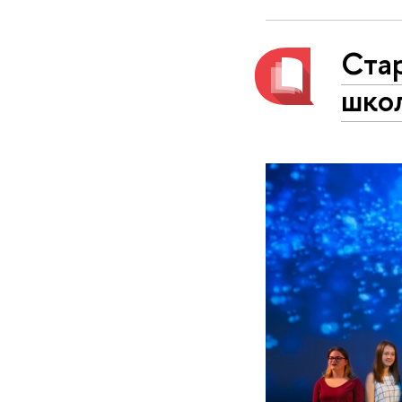
Ста
шко