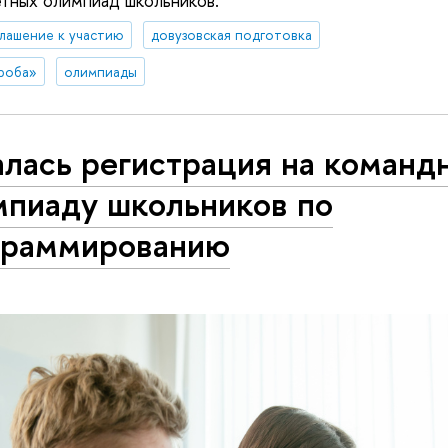
етных олимпиад школьников.
лашение к участию
довузовская подготовка
роба»
олимпиады
алась регистрация на команд
мпиаду школьников по
граммированию