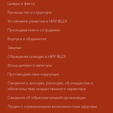
Цифры и факты
Л
Руководство и структура
Д
Устойчивое развитие в НИУ ВШЭ
О
Преподаватели и сотрудники
П
Корпуса и общежития
В
Закупки
П
Обращения граждан в НИУ ВШЭ
А
Фонд целевого капитала
Д
Противодействие коррупции
Ц
Сведения о доходах, расходах, об имуществе и
Б
обязательствах имущественного характера
О
Сведения об образовательной организации
О
Людям с ограниченными возможностями здоровья
у