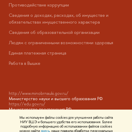
Противодействие коррупции
Ц
Сведения о доходах, расходах, об имуществе и
Б
обязательствах имущественного характера
О
Сведения об образовательной организации
О
Людям с ограниченными возможностями здоровья
у
Единая платежная страница
Работа в Вышке
http://www.minobrnauki.gov.ru/
Министерство науки и высшего образования РФ
https://edu.gov.ru/
Министерство просвещения РФ
https://elearning.hse.ru/mooc
Мы используем файлы cookies для улучшения работы сайта
Массовые открытые онлайн-курсы
НИУ ВШЭ и большего удобства его использования. Более
подробную информацию об использовании файлов cookies
можно найти
здесь
, наши правила обработки персональных