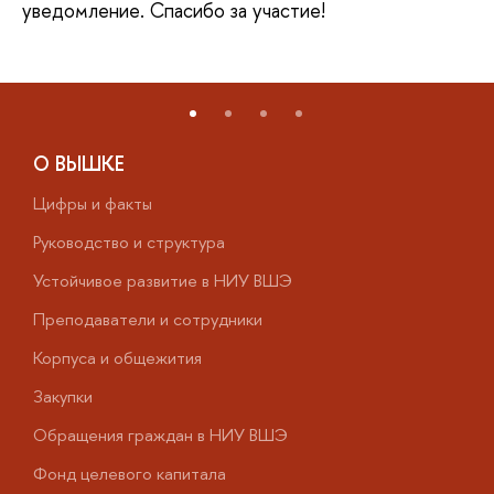
уведомление. Спасибо за участие!
О ВЫШКЕ
Цифры и факты
Л
Руководство и структура
Д
Устойчивое развитие в НИУ ВШЭ
О
Преподаватели и сотрудники
П
Корпуса и общежития
В
Закупки
П
Обращения граждан в НИУ ВШЭ
А
Фонд целевого капитала
Д