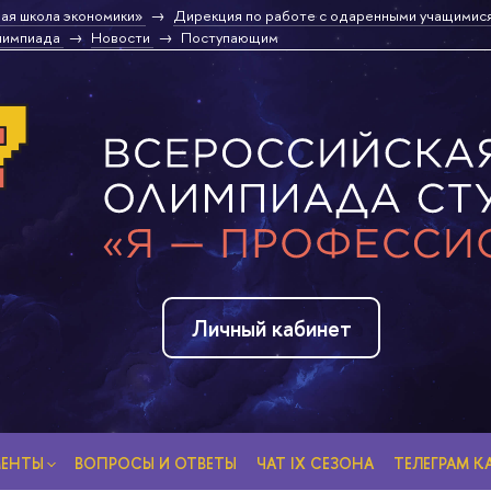
ая школа экономики»
Дирекция по работе с одаренными учащимис
лимпиада
Новости
Поступающим
Личный кабинет
МЕНТЫ
ВОПРОСЫ И ОТВЕТЫ
ЧАТ IX СЕЗОНА
ТЕЛЕГРАМ К