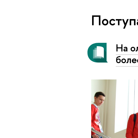
Посту
На о
боле