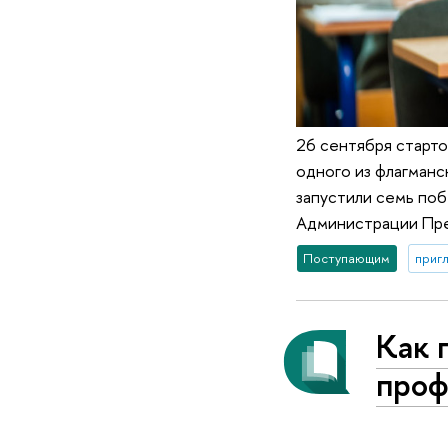
26 сентября старто
одного из флагман
запустили семь по
Администрации Пре
Поступающим
приг
Как 
проф