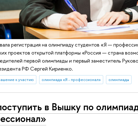
вала регистрация на олимпиаду студентов «Я — професси
ских проектов открытой платформы «Россия — страна воз
бедителей первой олимпиады и первый заместитель Руков
зидента РФ Сергей Кириенко.
лашение к участию
олимпиада «Я - профессионал»
олимпиады
поступить в Вышку по олимпиа
ессионал»