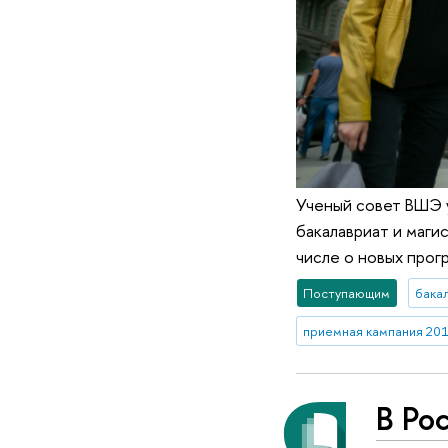
Ученый совет ВШЭ 
бакалавриат и магис
числе о новых прог
Поступающим
бака
приемная кампания 20
В Ро