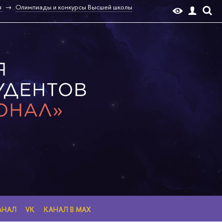
я
Олимпиады и конкурсы Высшей школы
АНАЛ
VK
КАНАЛ В MAX