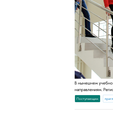
В нынешнем учебном
направлениям. Реги
Поступающим
приг