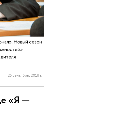
онал». Новый сезон
можностей»
одителя
26 сентября, 2018 г.
де «Я —