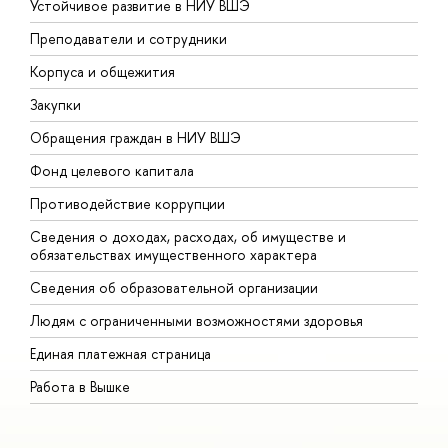
Устойчивое развитие в НИУ ВШЭ
О
Преподаватели и сотрудники
П
Корпуса и общежития
В
Закупки
П
Обращения граждан в НИУ ВШЭ
А
Фонд целевого капитала
Д
Противодействие коррупции
Ц
Сведения о доходах, расходах, об имуществе и
Б
обязательствах имущественного характера
О
Сведения об образовательной организации
О
Людям с ограниченными возможностями здоровья
Единая платежная страница
Работа в Вышке