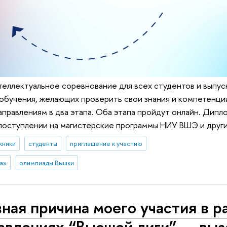
теллектуальное соревнование для всех студентов и выпуск
 обучения, желающих проверить свои знания и компетенци
аправлениям в два этапа. Оба этапа пройдут онлайн. Дипл
оступлении на магистерские программы НИУ ВШЭ и других
кники
студенты
приглашение к участию
а»
олимпиады Вышки
вная причина моего участия в р
авлениях “Высшей лиги” — выз