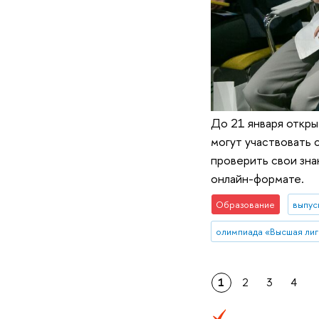
До 21 января откры
могут участвовать 
проверить свои зна
онлайн-формате.
Образование
выпус
олимпиада «Высшая лиг
1
2
3
4