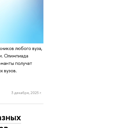
ников любого вуза,
и. Олимпиада
оманты получат
 вузов.
3 декабря, 2025 г.
азных
ов