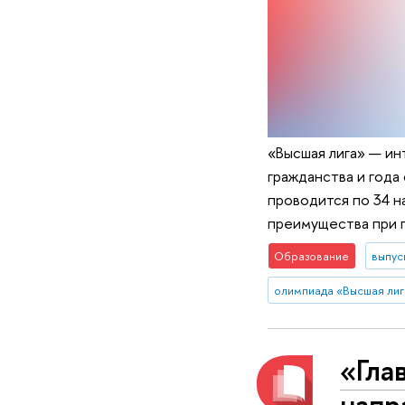
«Высшая лига» — ин
гражданства и года
проводится по 34 н
преимущества при п
Образование
выпус
олимпиада «Высшая лиг
«Гла
напр