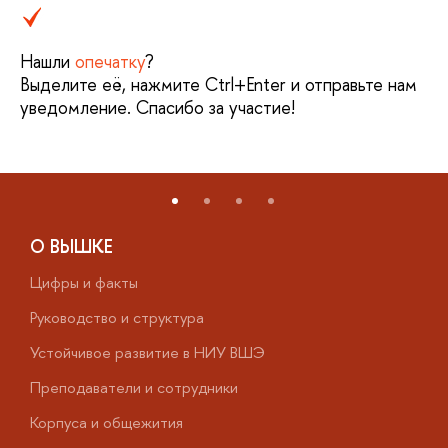
Нашли
опечатку
?
Выделите её, нажмите Ctrl+Enter и отправьте нам
уведомление. Спасибо за участие!
О ВЫШКЕ
Цифры и факты
Л
Руководство и структура
Д
Устойчивое развитие в НИУ ВШЭ
О
Преподаватели и сотрудники
П
Корпуса и общежития
В