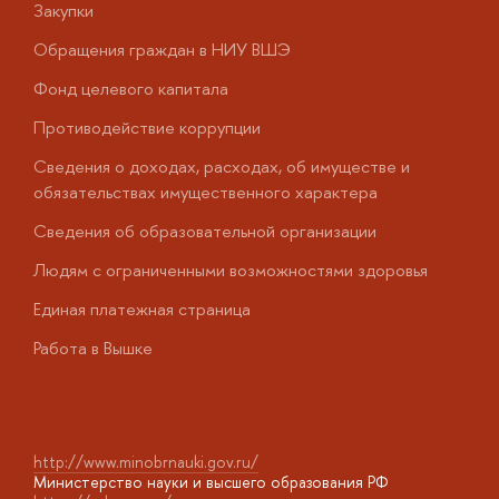
Закупки
П
Обращения граждан в НИУ ВШЭ
А
Фонд целевого капитала
Д
Противодействие коррупции
Ц
Сведения о доходах, расходах, об имуществе и
Б
обязательствах имущественного характера
О
Сведения об образовательной организации
О
Людям с ограниченными возможностями здоровья
у
Единая платежная страница
Работа в Вышке
http://www.minobrnauki.gov.ru/
Министерство науки и высшего образования РФ