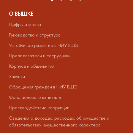
О ВЫШКЕ
Цифры и факты
Л
Руководство и структура
Д
Устойчивое развитие в НИУ ВШЭ
О
Преподаватели и сотрудники
П
Корпуса и общежития
В
Закупки
П
Обращения граждан в НИУ ВШЭ
А
Фонд целевого капитала
Д
Противодействие коррупции
Ц
Сведения о доходах, расходах, об имуществе и
Б
обязательствах имущественного характера
О