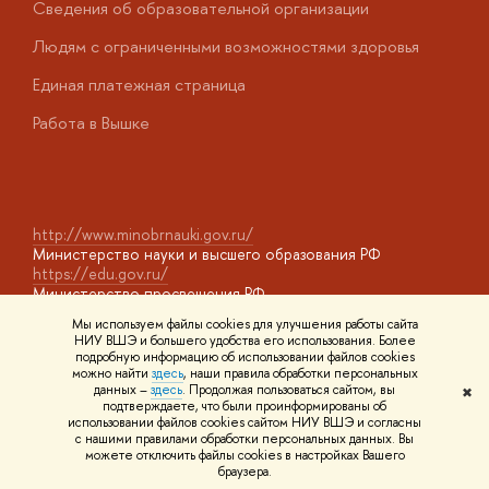
Сведения об образовательной организации
О
Людям с ограниченными возможностями здоровья
у
Единая платежная страница
Работа в Вышке
http://www.minobrnauki.gov.ru/
Министерство науки и высшего образования РФ
https://edu.gov.ru/
Министерство просвещения РФ
https://elearning.hse.ru/mooc
Мы используем файлы cookies для улучшения работы сайта
Массовые открытые онлайн-курсы
НИУ ВШЭ и большего удобства его использования. Более
подробную информацию об использовании файлов cookies
можно найти
здесь
, наши правила обработки персональных
данных –
здесь
. Продолжая пользоваться сайтом, вы
✖
© НИУ ВШЭ 1993–2026
Адреса и контакты
Условия
подтверждаете, что были проинформированы об
использования материалов
Политика конфиденциальности
Карта
использовании файлов cookies сайтом НИУ ВШЭ и согласны
сайта
с нашими правилами обработки персональных данных. Вы
Шрифты HSE Sans и HSE Slab разработаны в
Школе дизайна НИУ
можете отключить файлы cookies в настройках Вашего
ВШЭ
браузера.
Редактору