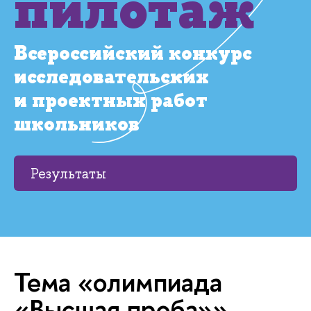
пилотаж
Всероссийский конкурс
исследовательских
и проектных работ
школьников
Результаты
Тема «олимпиада
«Высшая проба»»