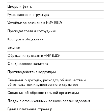
Цифры и факты
Л
Руководство и структура
Д
Устойчивое развитие в НИУ ВШЭ
О
Преподаватели и сотрудники
П
Корпуса и общежития
В
Закупки
П
Обращения граждан в НИУ ВШЭ
А
Фонд целевого капитала
Д
Противодействие коррупции
Ц
Сведения о доходах, расходах, об имуществе и
Б
обязательствах имущественного характера
О
Сведения об образовательной организации
О
Людям с ограниченными возможностями здоровья
Единая платежная страница