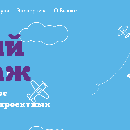
ука
Экспертиза
О Вышке
ий
аж
рс
 проектных