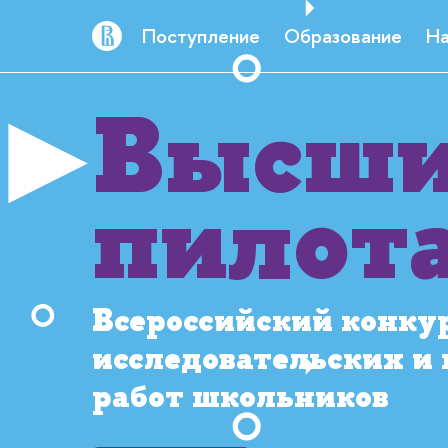
Поступление
Образование
На
Высш
пилот
Всероссийский конку
исследовательских и
работ школьников