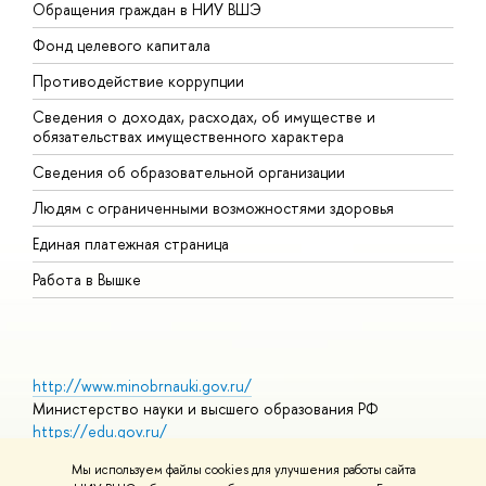
Обращения граждан в НИУ ВШЭ
А
Фонд целевого капитала
Д
Противодействие коррупции
Ц
Сведения о доходах, расходах, об имуществе и
Б
обязательствах имущественного характера
О
Сведения об образовательной организации
О
Людям с ограниченными возможностями здоровья
Единая платежная страница
Работа в Вышке
http://www.minobrnauki.gov.ru/
Министерство науки и высшего образования РФ
https://edu.gov.ru/
Министерство просвещения РФ
Мы используем файлы cookies для улучшения работы сайта
https://elearning.hse.ru/mooc