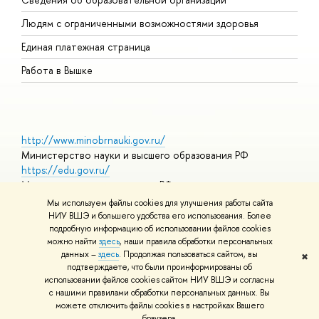
О
Людям с ограниченными возможностями здоровья
Единая платежная страница
Работа в Вышке
http://www.minobrnauki.gov.ru/
Министерство науки и высшего образования РФ
https://edu.gov.ru/
Министерство просвещения РФ
https://elearning.hse.ru/mooc
Мы используем файлы cookies для улучшения работы сайта
Массовые открытые онлайн-курсы
НИУ ВШЭ и большего удобства его использования. Более
подробную информацию об использовании файлов cookies
можно найти
здесь
, наши правила обработки персональных
данных –
здесь
. Продолжая пользоваться сайтом, вы
✖
© НИУ ВШЭ 1993–2026
Адреса и контакты
Условия
подтверждаете, что были проинформированы об
использования материалов
Политика конфиденциальности
Карта
использовании файлов cookies сайтом НИУ ВШЭ и согласны
сайта
с нашими правилами обработки персональных данных. Вы
Шрифты HSE Sans и HSE Slab разработаны в
Школе дизайна НИУ
можете отключить файлы cookies в настройках Вашего
ВШЭ
браузера.