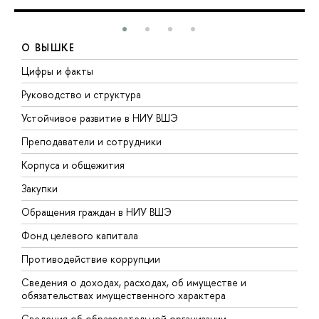
О ВЫШКЕ
Цифры и факты
Л
Руководство и структура
Д
Устойчивое развитие в НИУ ВШЭ
О
Преподаватели и сотрудники
П
Корпуса и общежития
В
Закупки
П
Обращения граждан в НИУ ВШЭ
А
Фонд целевого капитала
Д
Противодействие коррупции
Ц
Сведения о доходах, расходах, об имуществе и
Б
обязательствах имущественного характера
О
Сведения об образовательной организации