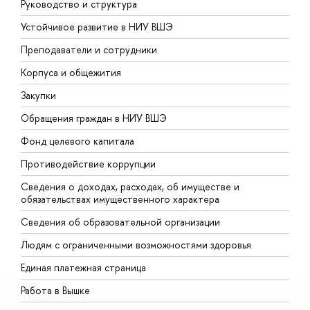
Руководство и структура
Д
Устойчивое развитие в НИУ ВШЭ
О
Преподаватели и сотрудники
П
Корпуса и общежития
В
Закупки
П
Обращения граждан в НИУ ВШЭ
А
Фонд целевого капитала
Д
Противодействие коррупции
Ц
Сведения о доходах, расходах, об имуществе и
Б
обязательствах имущественного характера
О
Сведения об образовательной организации
О
Людям с ограниченными возможностями здоровья
Единая платежная страница
Работа в Вышке