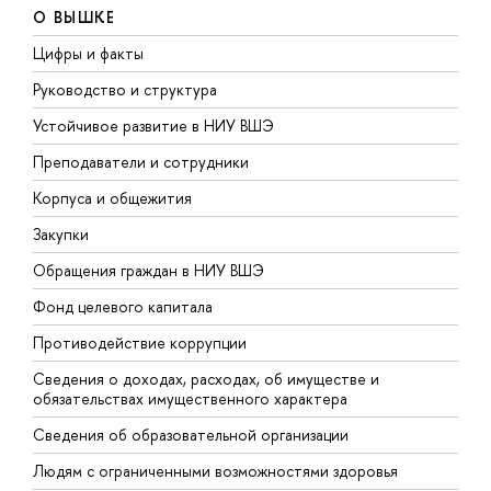
О ВЫШКЕ
Цифры и факты
Л
Руководство и структура
Д
Устойчивое развитие в НИУ ВШЭ
О
Преподаватели и сотрудники
П
Корпуса и общежития
В
Закупки
П
Обращения граждан в НИУ ВШЭ
А
Фонд целевого капитала
Д
Противодействие коррупции
Ц
Сведения о доходах, расходах, об имуществе и
Б
обязательствах имущественного характера
О
Сведения об образовательной организации
О
Людям с ограниченными возможностями здоровья