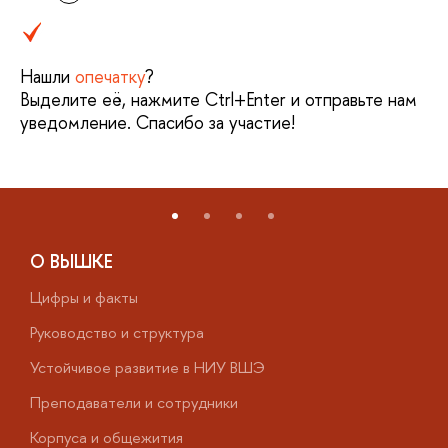
Нашли
опечатку
?
Выделите её, нажмите Ctrl+Enter и отправьте нам
уведомление. Спасибо за участие!
О ВЫШКЕ
Цифры и факты
Л
Руководство и структура
Д
Устойчивое развитие в НИУ ВШЭ
О
Преподаватели и сотрудники
П
Корпуса и общежития
В