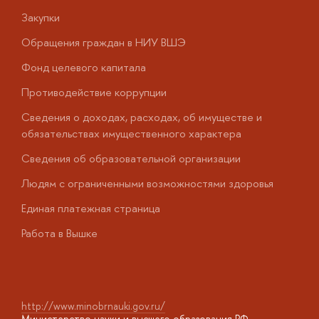
Закупки
П
Обращения граждан в НИУ ВШЭ
А
Фонд целевого капитала
Д
Противодействие коррупции
Ц
Сведения о доходах, расходах, об имуществе и
Б
обязательствах имущественного характера
О
Сведения об образовательной организации
О
Людям с ограниченными возможностями здоровья
у
Единая платежная страница
Работа в Вышке
http://www.minobrnauki.gov.ru/
Министерство науки и высшего образования РФ