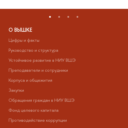
О ВЫШКЕ
Цифры и факты
Л
Руководство и структура
Д
Устойчивое развитие в НИУ ВШЭ
О
Преподаватели и сотрудники
П
Корпуса и общежития
В
Закупки
П
Обращения граждан в НИУ ВШЭ
А
Фонд целевого капитала
Д
Противодействие коррупции
Ц