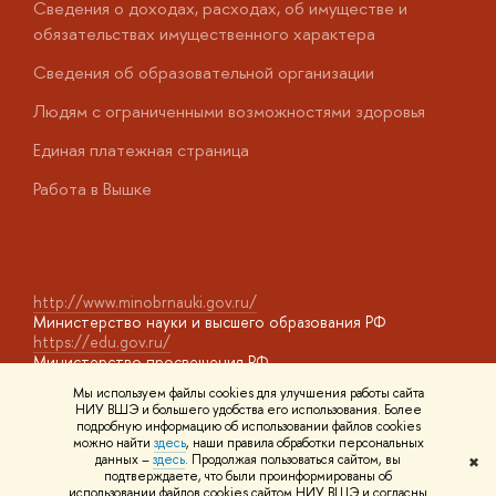
Сведения о доходах, расходах, об имуществе и
Б
обязательствах имущественного характера
О
Сведения об образовательной организации
О
Людям с ограниченными возможностями здоровья
у
Единая платежная страница
Работа в Вышке
http://www.minobrnauki.gov.ru/
Министерство науки и высшего образования РФ
https://edu.gov.ru/
Министерство просвещения РФ
https://elearning.hse.ru/mooc
Мы используем файлы cookies для улучшения работы сайта
Массовые открытые онлайн-курсы
НИУ ВШЭ и большего удобства его использования. Более
подробную информацию об использовании файлов cookies
можно найти
здесь
, наши правила обработки персональных
данных –
здесь
. Продолжая пользоваться сайтом, вы
✖
© НИУ ВШЭ 1993–2026
Адреса и контакты
Условия
подтверждаете, что были проинформированы об
использования материалов
Политика конфиденциальности
Карта
использовании файлов cookies сайтом НИУ ВШЭ и согласны