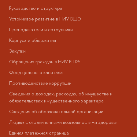
Руководство и структура
Д
Устойчивое развитие в НИУ ВШЭ
О
Преподаватели и сотрудники
П
Корпуса и общежития
В
Закупки
П
Обращения граждан в НИУ ВШЭ
А
Фонд целевого капитала
Д
Противодействие коррупции
Ц
Сведения о доходах, расходах, об имуществе и
Б
обязательствах имущественного характера
О
Сведения об образовательной организации
О
Людям с ограниченными возможностями здоровья
у
Единая платежная страница