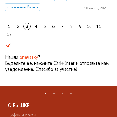
олимпиады Вышки
10 марта, 2025 г.
1
2
3
4
5
6
7
8
9
10
11
12
Нашли
опечатку
?
Выделите её, нажмите Ctrl+Enter и отправьте нам
уведомление. Спасибо за участие!
О ВЫШКЕ
Цифры и факты
Л