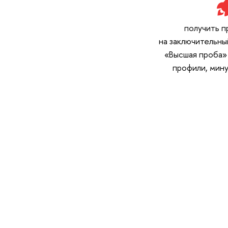
получить п
на заключительны
«Высшая проба»
профили, мин