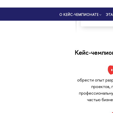
Преференции 
при поступлен
Кейс-чемпион
обрести опыт раз
проектов, 
профессиональну
частью бизн