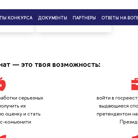
дипломантам
Гранты Президента
ии
Российской Федерации
ат — это твоя возможность:
работки серьезных
войти в госреест
получить их
выдающиеся спо
ю оценку и стать
претендентом на
ес-комьюнити
Презид