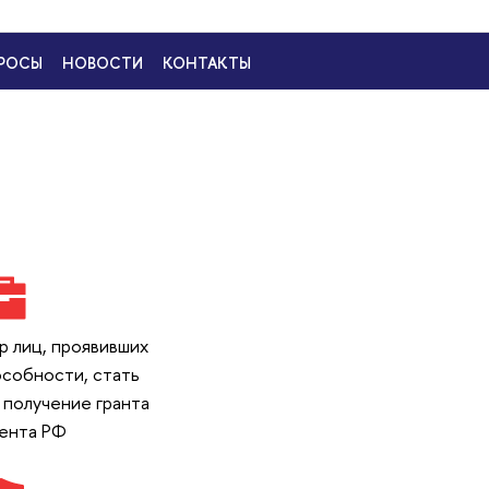
р лиц, проявивших
собности, стать
 получение гранта
ента РФ