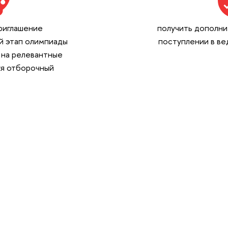
риглашение
получить дополни
й этап олимпиады
поступлении в ве
 на релевантные
уя отборочный