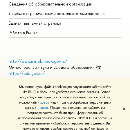
Сведения об образовательной организации
О
Людям с ограниченными возможностями здоровья
Единая платежная страница
Работа в Вышке
http://www.minobrnauki.gov.ru/
Министерство науки и высшего образования РФ
https://edu.gov.ru/
Министерство просвещения РФ
https://elearning.hse.ru/mooc
Мы используем файлы cookies для улучшения работы сайта
Массовые открытые онлайн-курсы
НИУ ВШЭ и большего удобства его использования. Более
подробную информацию об использовании файлов cookies
можно найти
здесь
, наши правила обработки персональных
данных –
здесь
. Продолжая пользоваться сайтом, вы
✖
© НИУ ВШЭ 1993–2026
Адреса и контакты
Условия
подтверждаете, что были проинформированы об
использования материалов
Политика конфиденциальности
Карта
использовании файлов cookies сайтом НИУ ВШЭ и согласны
сайта
с нашими правилами обработки персональных данных. Вы
Шрифты HSE Sans и HSE Slab разработаны в
Школе дизайна НИУ
можете отключить файлы cookies в настройках Вашего