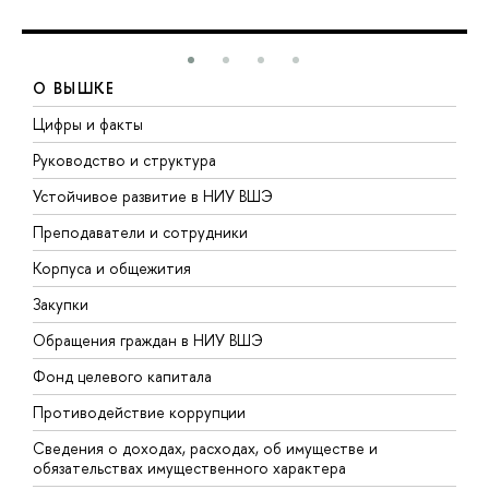
О ВЫШКЕ
Цифры и факты
Л
Руководство и структура
Д
Устойчивое развитие в НИУ ВШЭ
О
Преподаватели и сотрудники
П
Корпуса и общежития
В
Закупки
П
Обращения граждан в НИУ ВШЭ
А
Фонд целевого капитала
Д
Противодействие коррупции
Ц
Сведения о доходах, расходах, об имуществе и
Б
обязательствах имущественного характера
О