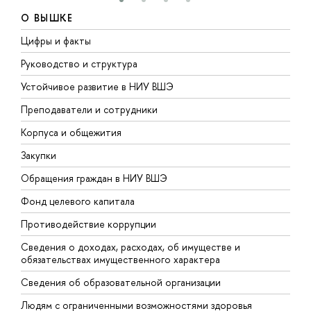
О ВЫШКЕ
Цифры и факты
Л
Руководство и структура
Д
Устойчивое развитие в НИУ ВШЭ
О
Преподаватели и сотрудники
П
Корпуса и общежития
В
Закупки
П
Обращения граждан в НИУ ВШЭ
А
Фонд целевого капитала
Д
Противодействие коррупции
Ц
Сведения о доходах, расходах, об имуществе и
Б
обязательствах имущественного характера
О
Сведения об образовательной организации
О
Людям с ограниченными возможностями здоровья