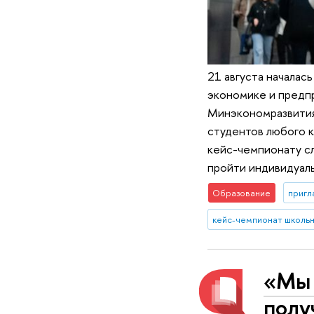
21 августа началас
экономике и предпр
Минэкономразвития 
студентов любого к
кейс-чемпионату сл
пройти индивидуал
Образование
пригл
«Мы 
полу