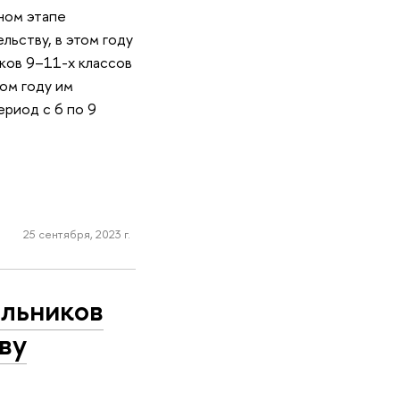
ном этапе
ьству, в этом году
ков 9–11-х классов
ом году им
ериод с 6 по 9
25 сентября, 2023 г.
ольников
ву