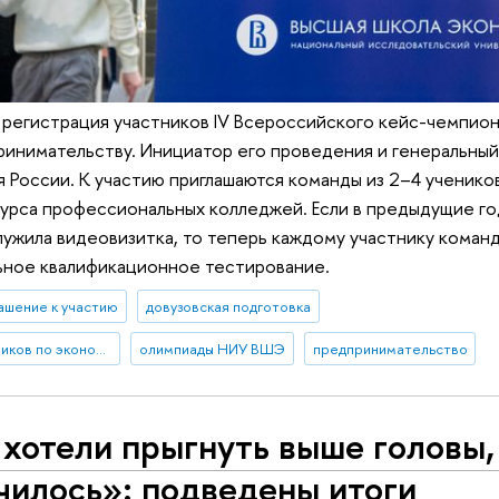
ь регистрация участников IV Всероссийского кейс-чемпио
инимательству. Инициатор его проведения и генеральный
России. К участию приглашаются команды из 2–4 учеников
урса профессиональных колледжей. Если в предыдущие го
ужила видеовизитка, то теперь каждому участнику коман
ьное квалификационное тестирование.
ашение к участию
довузовская подготовка
кейс-чемпионат школьников по экономике и предпринимательству
олимпиады НИУ ВШЭ
предпринимательство
хотели прыгнуть выше головы, 
чилось»: подведены итоги