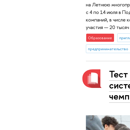
на Летнюю многопр
с 4 по 14 июля в П
компаний, в числе 
участия — 20 тысяч
Образование
пригл
предпринимательство
Тест
сист
чемп