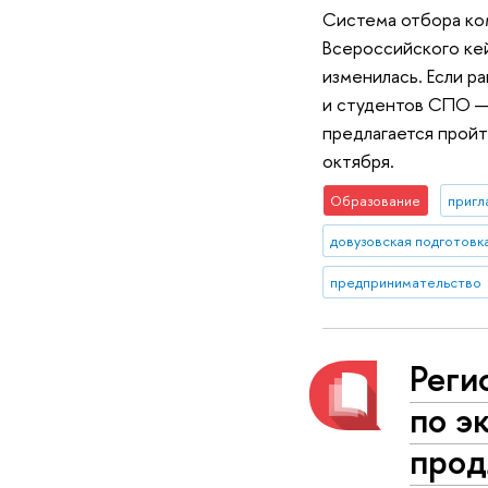
Система отбора ком
Всероссийского кей
изменилась. Если р
и студентов СПО — 
предлагается пройт
октября.
Образование
пригл
довузовская подготовк
предпринимательство
Реги
по э
прод