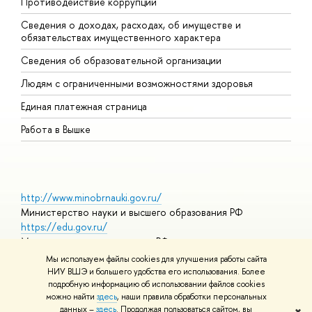
Противодействие коррупции
Ц
Сведения о доходах, расходах, об имуществе и
Б
обязательствах имущественного характера
О
Сведения об образовательной организации
О
Людям с ограниченными возможностями здоровья
Единая платежная страница
Работа в Вышке
http://www.minobrnauki.gov.ru/
Министерство науки и высшего образования РФ
https://edu.gov.ru/
Министерство просвещения РФ
https://elearning.hse.ru/mooc
Мы используем файлы cookies для улучшения работы сайта
Массовые открытые онлайн-курсы
НИУ ВШЭ и большего удобства его использования. Более
подробную информацию об использовании файлов cookies
можно найти
здесь
, наши правила обработки персональных
данных –
здесь
. Продолжая пользоваться сайтом, вы