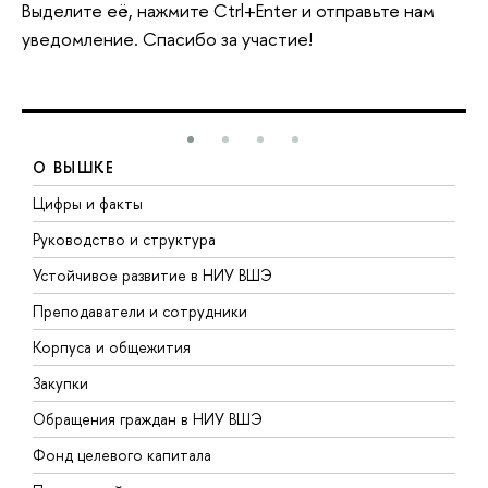
Выделите её, нажмите Ctrl+Enter и отправьте нам
уведомление. Спасибо за участие!
О ВЫШКЕ
Цифры и факты
Л
Руководство и структура
Д
Устойчивое развитие в НИУ ВШЭ
О
Преподаватели и сотрудники
П
Корпуса и общежития
В
Закупки
П
Обращения граждан в НИУ ВШЭ
А
Фонд целевого капитала
Д