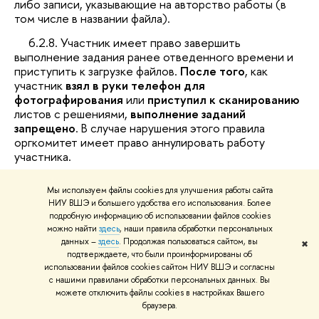
либо записи, указывающие на авторство работы (в
том числе в названии файла).
6.2.8. Участник имеет право завершить
выполнение задания ранее отведенного времени и
приступить к загрузке файлов.
После того
, как
участник
взял в руки телефон для
фотографирования
или
приступил к сканированию
листов с решениями,
выполнение заданий
запрещено
. В случае нарушения этого правила
оргкомитет имеет право аннулировать работу
участника.
Мы используем файлы cookies для улучшения работы сайта
НИУ ВШЭ и большего удобства его использования. Более
подробную информацию об использовании файлов cookies
Коротко про п. 6 «Особенности
можно найти
здесь
, наши правила обработки персональных
данных –
здесь
. Продолжая пользоваться сайтом, вы
участия в олимпиадных
✖
подтверждаете, что были проинформированы об
состязаниях по отдельным
использовании файлов cookies сайтом НИУ ВШЭ и согласны
с нашими правилами обработки персональных данных. Вы
направлениям»
можете отключить файлы cookies в настройках Вашего
браузера.