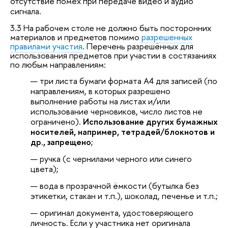
отсутствие помех при передаче видео и аудио
сигнала.
3.3 На рабочем столе не должно быть посторонних
материалов и предметов помимо
разрешенных
правилами участия
. Перечень разрешённых для
использования предметов при участии в состязаниях
по любым направлениям:
три листа бумаги формата А4 для записей (по
направлениям, в которых разрешено
выполнение работы на листах и/или
использование черновиков, число листов не
ограничено).
Использование других бумажных
носителей, например, тетрадей/блокнотов и
др., запрещено
;
ручка (с чернилами черного или синего
цвета);
вода в прозрачной ёмкости (бутылка без
этикетки, стакан и т.п.), шоколад, печенье и т.п.;
оригинал документа, удостоверяющего
личность. Если у участника нет оригинала