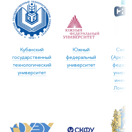
Кубанский
Южный
Север
государственный
федеральный
(Арктиче
технологический
университет
федерал
университет
универс
имени М
Ломоно