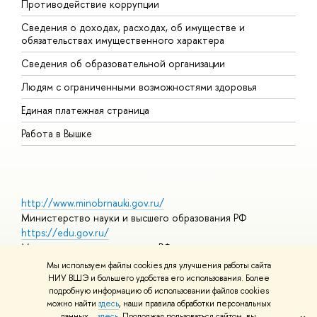
Противодействие коррупции
Ц
Сведения о доходах, расходах, об имуществе и
Б
обязательствах имущественного характера
О
Сведения об образовательной организации
О
Людям с ограниченными возможностями здоровья
Единая платежная страница
Работа в Вышке
http://www.minobrnauki.gov.ru/
Министерство науки и высшего образования РФ
https://edu.gov.ru/
Министерство просвещения РФ
https://elearning.hse.ru/mooc
Мы используем файлы cookies для улучшения работы сайта
Массовые открытые онлайн-курсы
НИУ ВШЭ и большего удобства его использования. Более
подробную информацию об использовании файлов cookies
можно найти
здесь
, наши правила обработки персональных
данных –
здесь
. Продолжая пользоваться сайтом, вы