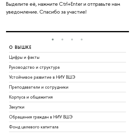
Выделите её, нажмите Ctrl+Enter и отправьте нам
уведомление. Спасибо за участие!
О ВЫШКЕ
Цифры и факты
Л
Руководство и структура
Д
Устойчивое развитие в НИУ ВШЭ
О
Преподаватели и сотрудники
П
Корпуса и общежития
В
Закупки
П
Обращения граждан в НИУ ВШЭ
А
Фонд целевого капитала
Д