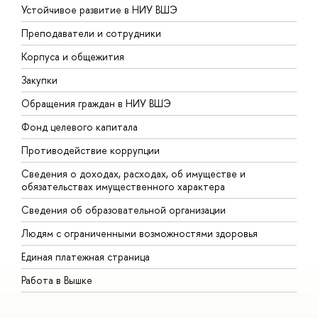
Устойчивое развитие в НИУ ВШЭ
О
Преподаватели и сотрудники
П
Корпуса и общежития
В
Закупки
П
Обращения граждан в НИУ ВШЭ
А
Фонд целевого капитала
Д
Противодействие коррупции
Ц
Сведения о доходах, расходах, об имуществе и
Б
обязательствах имущественного характера
О
Сведения об образовательной организации
О
Людям с ограниченными возможностями здоровья
Единая платежная страница
Работа в Вышке