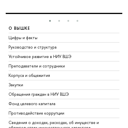
О ВЫШКЕ
Цифры и факты
Л
Руководство и структура
Д
Устойчивое развитие в НИУ ВШЭ
О
Преподаватели и сотрудники
П
Корпуса и общежития
В
Закупки
П
Обращения граждан в НИУ ВШЭ
А
Фонд целевого капитала
Д
Противодействие коррупции
Ц
Сведения о доходах, расходах, об имуществе и
Б
обязательствах имущественного характера