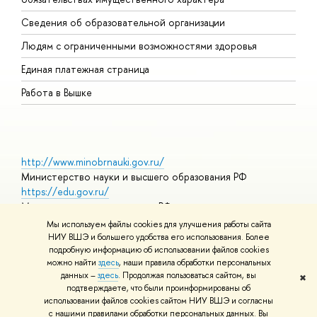
О
Сведения об образовательной организации
О
Людям с ограниченными возможностями здоровья
Единая платежная страница
Работа в Вышке
http://www.minobrnauki.gov.ru/
Министерство науки и высшего образования РФ
https://edu.gov.ru/
Министерство просвещения РФ
https://elearning.hse.ru/mooc
Мы используем файлы cookies для улучшения работы сайта
Массовые открытые онлайн-курсы
НИУ ВШЭ и большего удобства его использования. Более
подробную информацию об использовании файлов cookies
можно найти
здесь
, наши правила обработки персональных
данных –
здесь
. Продолжая пользоваться сайтом, вы
✖
© НИУ ВШЭ 1993–2026
Адреса и контакты
Условия
подтверждаете, что были проинформированы об
использования материалов
Политика конфиденциальности
Карта
использовании файлов cookies сайтом НИУ ВШЭ и согласны
сайта
с нашими правилами обработки персональных данных. Вы